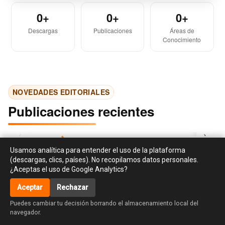
0+
0+
0+
Descargas
Publicaciones
Áreas de
Conocimiento
NOVEDADES EDITORIALES
Publicaciones recientes
‹
›
Usamos analítica para entender el uso de la plataforma
(descargas, clics, países). No recopilamos datos personales.
Cargando publicaciones…
¿Aceptas el uso de Google Analytics?
Aceptar
Rechazar
accessibility_new
Puedes cambiar tu decisión borrando el almacenamiento local del
navegador.