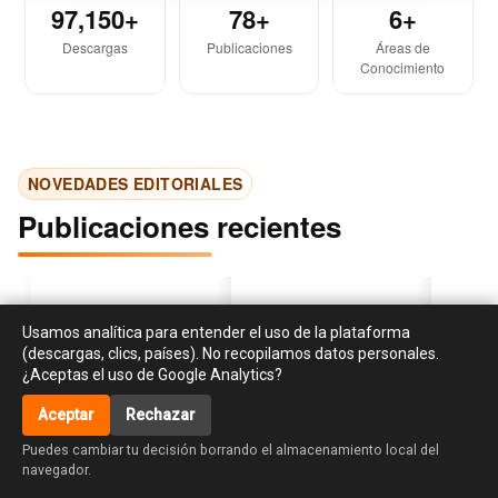
97,150+
78+
6+
Descargas
Publicaciones
Áreas de
Conocimiento
NOVEDADES EDITORIALES
Publicaciones recientes
Usamos analítica para entender el uso de la plataforma
(descargas, clics, países). No recopilamos datos personales.
¿Aceptas el uso de Google Analytics?
Aceptar
Rechazar
‹
›
accessibility_new
Investigación en
Libro de cocina para el
La creati
Puedes cambiar tu decisión borrando el almacenamiento local del
responsabilidad social y
huso y asiento de Dª
habilidad
navegador.
sostenibilidad:
Maria de la Lus Tissier.
diseño