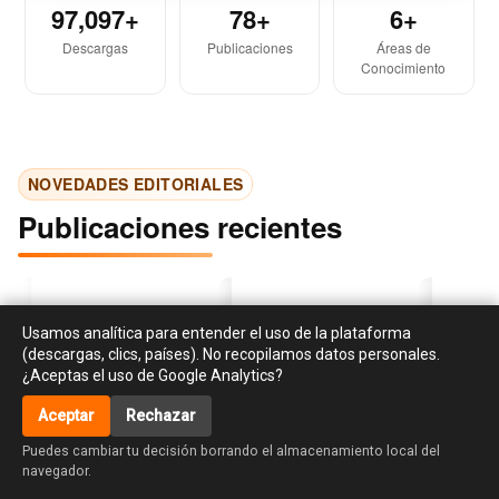
97,097+
78+
6+
Descargas
Publicaciones
Áreas de
Conocimiento
NOVEDADES EDITORIALES
Publicaciones recientes
Usamos analítica para entender el uso de la plataforma
(descargas, clics, países). No recopilamos datos personales.
¿Aceptas el uso de Google Analytics?
Aceptar
Rechazar
‹
›
accessibility_new
Investigación en
Libro de cocina para el
La creati
Puedes cambiar tu decisión borrando el almacenamiento local del
responsabilidad social y
huso y asiento de Dª
habilidad
navegador.
sostenibilidad:
Maria de la Lus Tissier.
diseño