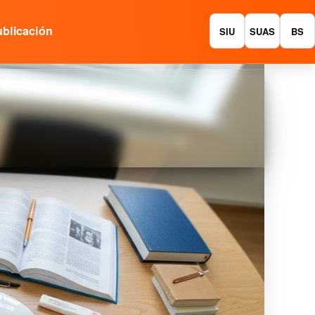
blicación
SIU
SUAS
BS
enible