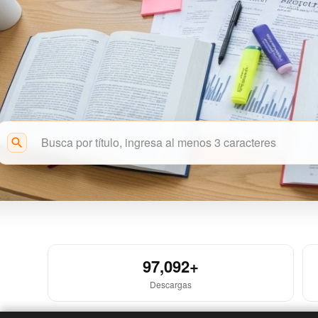
search
Acceso Abierto
97,092+
Descargas