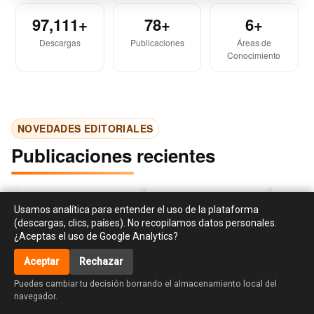
97,111+
78+
6+
Descargas
Publicaciones
Áreas de
Conocimiento
NOVEDADES EDITORIALES
Publicaciones recientes
Usamos analítica para entender el uso de la plataforma
(descargas, clics, países). No recopilamos datos personales.
¿Aceptas el uso de Google Analytics?
Aceptar
Rechazar
‹
›
accessibility_new
Puedes cambiar tu decisión borrando el almacenamiento local del
Investigación en
Libro de cocina para el
La creati
navegador.
responsabilidad social y
huso y asiento de Dª
habilidad