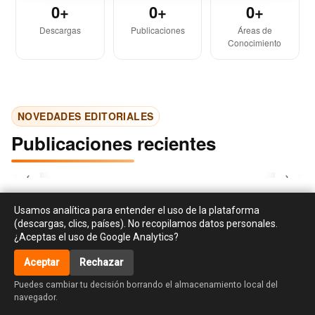
0+
0+
0+
Descargas
Publicaciones
Áreas de
Conocimiento
NOVEDADES EDITORIALES
Publicaciones recientes
‹
›
Usamos analítica para entender el uso de la plataforma
(descargas, clics, países). No recopilamos datos personales.
¿Aceptas el uso de Google Analytics?
Aceptar
Rechazar
accessibility_new
Puedes cambiar tu decisión borrando el almacenamiento local del
navegador.