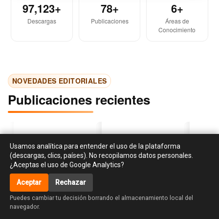
97,123+
78+
6+
Descargas
Publicaciones
Áreas de
Conocimiento
NOVEDADES EDITORIALES
Publicaciones recientes
Usamos analítica para entender el uso de la plataforma
(descargas, clics, países). No recopilamos datos personales.
¿Aceptas el uso de Google Analytics?
Aceptar
Rechazar
‹
›
accessibility_new
Investigación en
Libro de cocina para el
La creati
Puedes cambiar tu decisión borrando el almacenamiento local del
responsabilidad social y
huso y asiento de Dª
habilidad
navegador.
sostenibilidad:
Maria de la Lus Tissier.
diseño