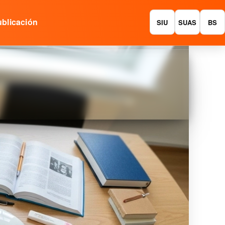
blicación
SIU
SUAS
BS
enible