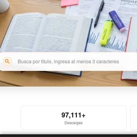
search
Acceso Abierto
97,111+
Descargas