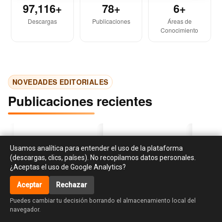
97,116+
78+
6+
Descargas
Publicaciones
Áreas de
Conocimiento
NOVEDADES EDITORIALES
Publicaciones recientes
Usamos analítica para entender el uso de la plataforma
(descargas, clics, países). No recopilamos datos personales.
¿Aceptas el uso de Google Analytics?
Aceptar
Rechazar
‹
›
accessibility_new
Investigación en
Libro de cocina para el
La creati
Puedes cambiar tu decisión borrando el almacenamiento local del
responsabilidad social y
huso y asiento de Dª
habilidad
navegador.
sostenibilidad:
Maria de la Lus Tissier.
diseño