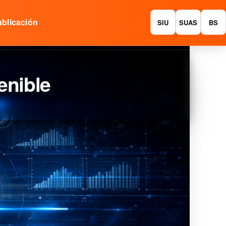
blicación
SIU
SUAS
BS
enible