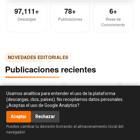
97,111+
78+
6+
Descargas
Publicaciones
Áreas de
Conocimiento
NOVEDADES EDITORIALES
Publicaciones recientes
Usamos analítica para entender el uso de la plataforma
(descargas, clics, países). No recopilamos datos personales.
¿Aceptas el uso de Google Analytics?
Aceptar
Rechazar
‹
›
accessibility_new
Puedes cambiar tu decisión borrando el almacenamiento local del
Investigación en
Libro de cocina para el
La creati
navegador.
responsabilidad social y
huso y asiento de Dª
habilidad