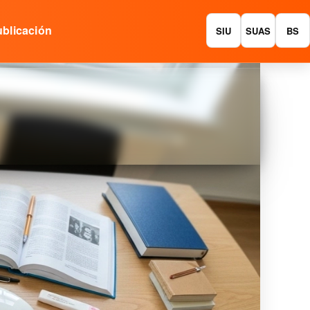
blicación
SIU
SUAS
BS
enible