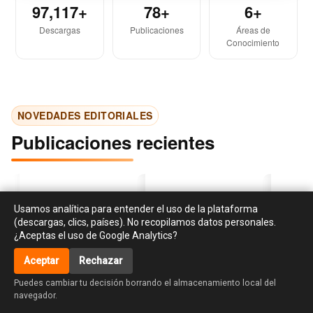
97,117+
78+
6+
Descargas
Publicaciones
Áreas de
Conocimiento
NOVEDADES EDITORIALES
Publicaciones recientes
Usamos analítica para entender el uso de la plataforma
(descargas, clics, países). No recopilamos datos personales.
¿Aceptas el uso de Google Analytics?
Aceptar
Rechazar
‹
›
accessibility_new
Investigación en
Libro de cocina para el
La creati
Puedes cambiar tu decisión borrando el almacenamiento local del
responsabilidad social y
huso y asiento de Dª
habilidad
navegador.
sostenibilidad:
Maria de la Lus Tissier.
diseño