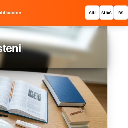
blicación
SIU
SUAS
BS
enible