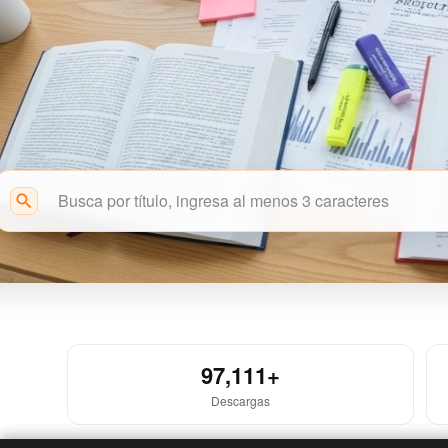
search
Acceso Abierto
97,111+
Descargas