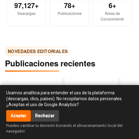
97,127+
78+
6+
Descargas
Publicaciones
Áreas de
Conocimiento
NOVEDADES EDITORIALES
Publicaciones recientes
Usamos analítica para entender el uso de la plataforma
(descargas, clics, países). No recopilamos datos personales.
¿Aceptas el uso de Google Analytics?
Aceptar
Rechazar
‹
›
accessibility_new
Investigación en
Libro de cocina para el
La creati
Puedes cambiar tu decisión borrando el almacenamiento local del
responsabilidad social y
huso y asiento de Dª
habilidad
navegador.
sostenibilidad:
Maria de la Lus Tissier.
diseño