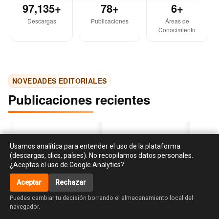
97,135+
78+
6+
Descargas
Publicaciones
Áreas de
Conocimiento
NOVEDADES EDITORIALES
Publicaciones recientes
Usamos analítica para entender el uso de la plataforma
(descargas, clics, países). No recopilamos datos personales.
¿Aceptas el uso de Google Analytics?
Aceptar
Rechazar
‹
›
accessibility_new
Investigación en
Libro de cocina para el
La creati
Puedes cambiar tu decisión borrando el almacenamiento local del
responsabilidad social y
huso y asiento de Dª
habilidad
navegador.
sostenibilidad:
Maria de la Lus Tissier.
diseño