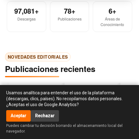
97,081+
78+
6+
Descargas
Publicaciones
Áreas de
Conocimiento
NOVEDADES EDITORIALES
Publicaciones recientes
Usamos analítica para entender el uso de la plataforma
(descargas, clics, países). No recopilamos datos personales.
¿Aceptas el uso de Google Analytics?
Aceptar
Rechazar
‹
›
accessibility_new
Puedes cambiar tu decisión borrando el almacenamiento local del
Investigación en
Libro de cocina para el
La creati
navegador.
responsabilidad social y
huso y asiento de Dª
habilidad