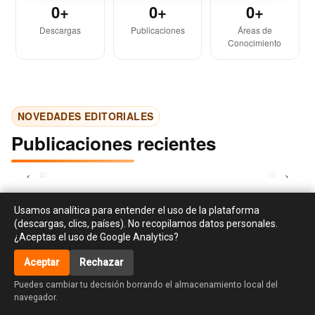
0+
0+
0+
Descargas
Publicaciones
Áreas de
Conocimiento
NOVEDADES EDITORIALES
Publicaciones recientes
‹
›
Usamos analítica para entender el uso de la plataforma
(descargas, clics, países). No recopilamos datos personales.
¿Aceptas el uso de Google Analytics?
Aceptar
Rechazar
accessibility_new
Puedes cambiar tu decisión borrando el almacenamiento local del
navegador.