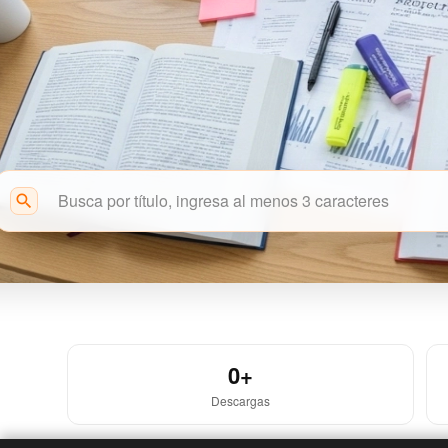
search
Acceso Abierto
0+
Descargas