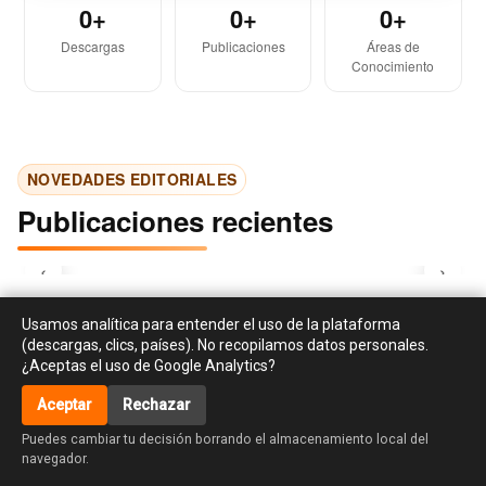
0+
0+
0+
Descargas
Publicaciones
Áreas de
Conocimiento
NOVEDADES EDITORIALES
Publicaciones recientes
‹
›
Usamos analítica para entender el uso de la plataforma
(descargas, clics, países). No recopilamos datos personales.
¿Aceptas el uso de Google Analytics?
Aceptar
Rechazar
accessibility_new
Puedes cambiar tu decisión borrando el almacenamiento local del
navegador.