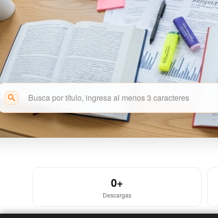
search
Acceso Abierto
0+
Descargas